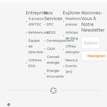
Entreprise
Nos
Explorer
Abonnez-
À propos
Services
Relations
Vous À
d’INTEC
EPC
presse
Notre
Newsletter
Références
BESS
Articles
de blog
Équipe
Developpement
de
Offres
O&M
Direction
d’emploi
Conseil
Critères
News &
énergie
ESG
Events
Énergie
(en)
innovante
©