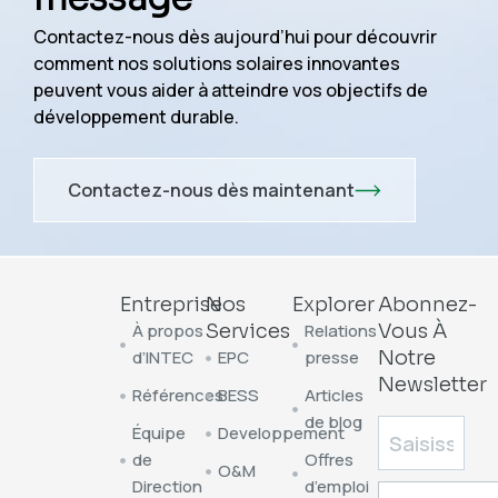
Contactez-nous dès aujourd’hui pour découvrir
comment nos solutions solaires innovantes
peuvent vous aider à atteindre vos objectifs de
développement durable.
Contactez-nous dès maintenant
Entreprise
Nos
Explorer
Abonnez-
À propos
Services
Relations
Vous À
d’INTEC
EPC
presse
Notre
Newsletter
Références
BESS
Articles
de blog
Équipe
Developpement
de
Offres
O&M
Direction
d’emploi