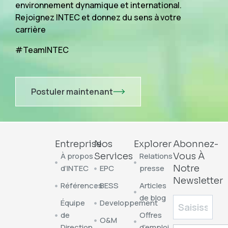
environnement dynamique et international.
Rejoignez INTEC et donnez du sens à votre
carrière
#TeamINTEC
Postuler maintenant
Entreprise
Nos
Explorer
Abonnez-
À propos
Services
Relations
Vous À
d’INTEC
EPC
presse
Notre
Newsletter
Références
BESS
Articles
de blog
Équipe
Developpement
de
Offres
O&M
Direction
d’emploi