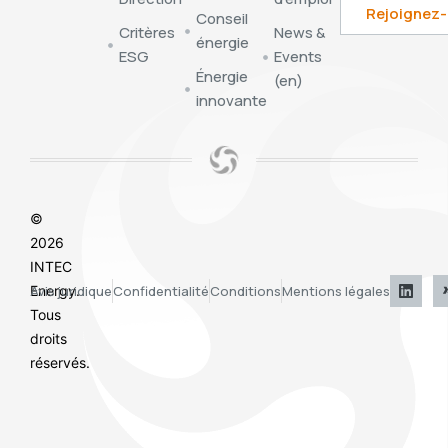
Conseil
Critères
News &
énergie
ESG
Events
Énergie
(en)
innovante
©
2026
INTEC
Energy.
Avis juridique
Confidentialité
Conditions
Mentions légales
Tous
droits
réservés.