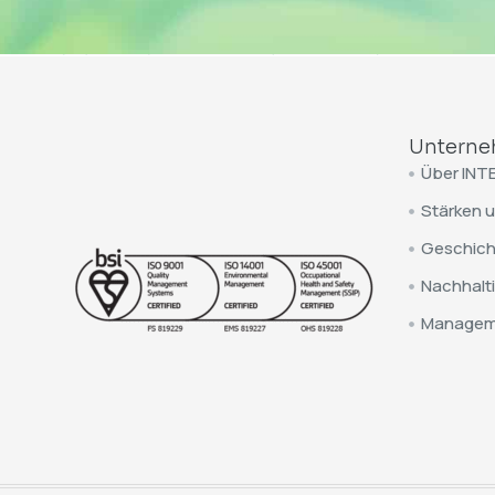
Untern
Über INT
Stärken 
Geschich
Nachhalti
Managem