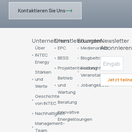
Kontaktieren Sie Uns
Unternehmen
Dienstleistungen
Erkunden
Newsletter
Über
EPC
Medienarbeit
Abonniere
INTEC
BESS
Blogbeiträge
Energy
Projektentwicklung
Nachrichten &
Stärken
Veranstaltungen
Betrieb
und
und
Jobangebote
Werte
Wartung
Geschichte
Beratung
von INTEC
Innovative
Nachhaltigkeit
Energielösungen
Management-
Team