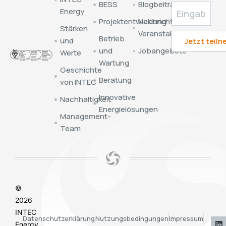
BESS
Blogbeiträge
Energy
Projektentwicklung
Nachrichten &
Stärken
Veranstaltungen
Betrieb
und
und
Jobangebote
Werte
Wartung
Geschichte
Beratung
von INTEC
Innovative
Nachhaltigkeit
Energielösungen
Management-
Team
©
2026
INTEC
Datenschutzerklärung
Nutzungsbedingungen
Impressum
Energy.