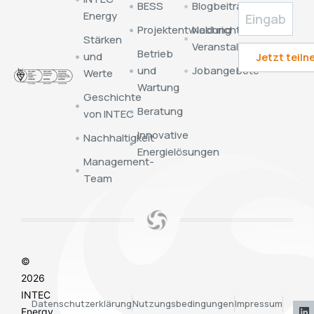
BESS
Blogbeiträge
Energy
Projektentwicklung
Nachrichten &
Stärken
Veranstaltungen
Betrieb
und
und
Jobangebote
Werte
Wartung
Geschichte
Beratung
von INTEC
Innovative
Nachhaltigkeit
Energielösungen
Management-
Team
©
2026
INTEC
Datenschutzerklärung
Nutzungsbedingungen
Impressum
Energy.