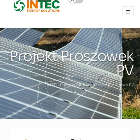
Projekt Proszowek
PV
INTEC Energy Solutions
Projekt Proszowek PV