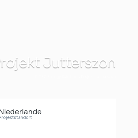
rojekt Jutterszon
INTEC Energy Solutions
Projekt Jutterszon
Niederlande
Projektstandort