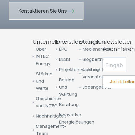
Kontaktieren Sie Uns
Unternehmen
Dienstleistungen
Erkunden
Newsletter
Über
EPC
Medienarbeit
Abonniere
INTEC
BESS
Blogbeiträge
Energy
Projektentwicklung
Nachrichten &
Stärken
Veranstaltungen
Betrieb
und
und
Jobangebote
Werte
Wartung
Geschichte
Beratung
von INTEC
Innovative
Nachhaltigkeit
Energielösungen
Management-
Team