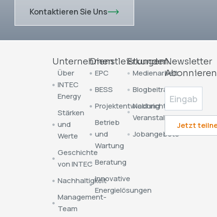
Kontaktieren Sie Uns
Unternehmen
Dienstleistungen
Erkunden
Newsletter
Über
EPC
Medienarbeit
Abonniere
INTEC
BESS
Blogbeiträge
Energy
Projektentwicklung
Nachrichten &
Stärken
Veranstaltungen
Betrieb
und
und
Jobangebote
Werte
Wartung
Geschichte
Beratung
von INTEC
Innovative
Nachhaltigkeit
Energielösungen
Management-
Team